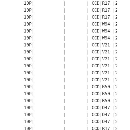
    10P|           |        | CCD|R17 |2026-
    10P|           |        | CCD|R17 |2026-
    10P|           |        | CCD|R17 |2026-
    10P|           |        | CCD|W94 |2026-
    10P|           |        | CCD|W94 |2026-
    10P|           |        | CCD|W94 |2026-
    10P|           |        | CCD|V21 |2026-
    10P|           |        | CCD|V21 |2026-
    10P|           |        | CCD|V21 |2026-
    10P|           |        | CCD|V21 |2026-
    10P|           |        | CCD|V21 |2026-
    10P|           |        | CCD|V21 |2026-
    10P|           |        | CCD|R50 |2026-
    10P|           |        | CCD|R50 |2026-
    10P|           |        | CCD|R50 |2026-
    10P|           |        | CCD|D47 |2026-
    10P|           |        | CCD|D47 |2026-
    10P|           |        | CCD|D47 |2026-
    10P|           |        | CCD|R17 |2026-