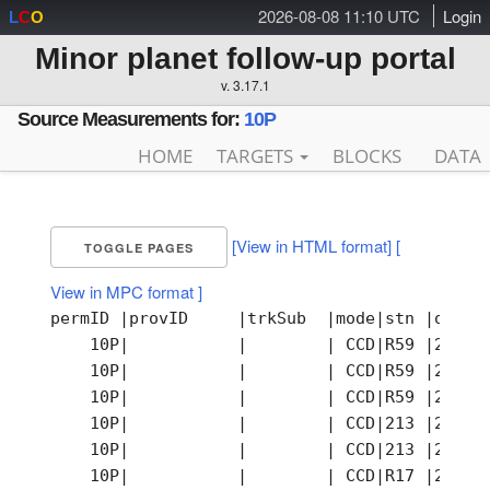
2026-08-08 11:10 UTC
Login
L
C
O
Minor planet follow-up portal
v. 3.17.1
Source Measurements for:
10P
HOME
TARGETS
BLOCKS
DATA
[View in HTML format]
[
TOGGLE PAGES
View in MPC format ]
permID |provID     |trkSub  |mode|stn |obsTi
    10P|           |        | CCD|R59 |2026-
    10P|           |        | CCD|R59 |2026-
    10P|           |        | CCD|R59 |2026-
    10P|           |        | CCD|213 |2026-
    10P|           |        | CCD|213 |2026-
    10P|           |        | CCD|R17 |2026-