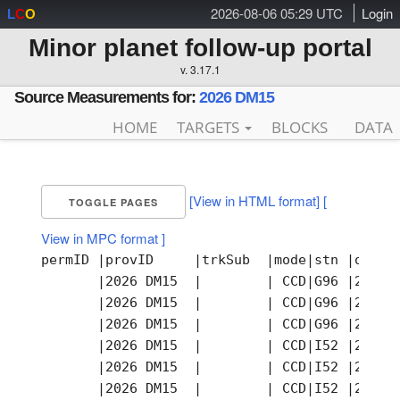
2026-08-06 05:29 UTC
Login
L
C
O
Minor planet follow-up portal
v. 3.17.1
Source Measurements for:
2026 DM15
HOME
TARGETS
BLOCKS
DATA
[View in HTML format]
[
TOGGLE PAGES
View in MPC format ]
permID |provID     |trkSub  |mode|stn |obsTi
       |2026 DM15  |        | CCD|G96 |2026-
       |2026 DM15  |        | CCD|G96 |2026-
       |2026 DM15  |        | CCD|G96 |2026-
       |2026 DM15  |        | CCD|I52 |2026-
       |2026 DM15  |        | CCD|I52 |2026-
       |2026 DM15  |        | CCD|I52 |2026-