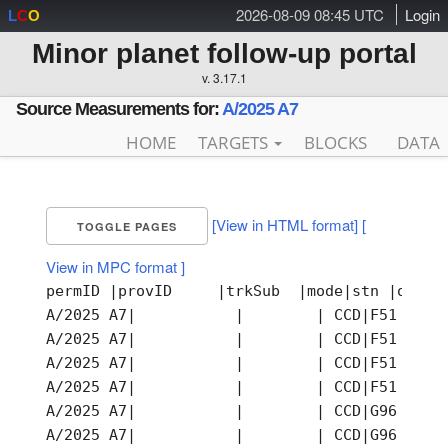
2026-08-09 08:45 UTC
Login
L
C
O
Minor planet follow-up portal
v. 3.17.1
Source Measurements for:
A/2025 A7
HOME
TARGETS
BLOCKS
DATA
[View in HTML format]
[
TOGGLE PAGES
View in MPC format ]
permID |provID     |trkSub  |mode|stn |obsTi
A/2025 A7|           |        | CCD|F51 |202
A/2025 A7|           |        | CCD|F51 |202
A/2025 A7|           |        | CCD|F51 |202
A/2025 A7|           |        | CCD|F51 |202
A/2025 A7|           |        | CCD|G96 |202
A/2025 A7|           |        | CCD|G96 |202