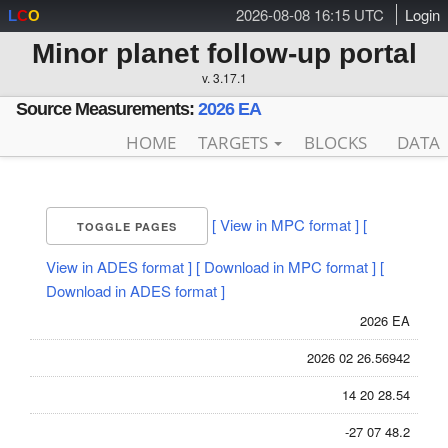
2026-08-08 16:15 UTC
Login
L
C
O
Minor planet follow-up portal
v. 3.17.1
Source Measurements:
2026 EA
HOME
TARGETS
BLOCKS
DATA
[ View in MPC format ]
[
TOGGLE PAGES
View in ADES format ]
[ Download in MPC format ]
[
Download in ADES format ]
2026 EA
2026 02 26.56942
14 20 28.54
-27 07 48.2