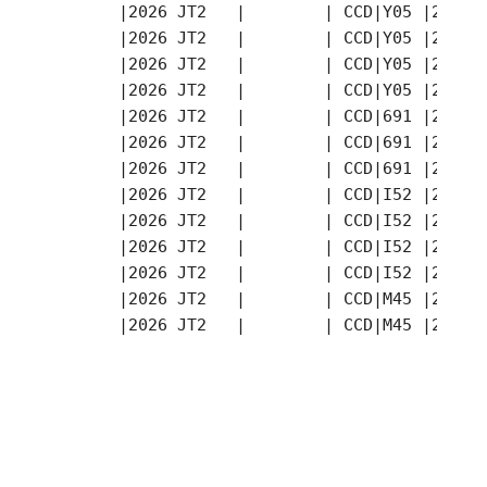
       |2026 JT2   |        | CCD|Y05 |2026-
       |2026 JT2   |        | CCD|Y05 |2026-
       |2026 JT2   |        | CCD|Y05 |2026-
       |2026 JT2   |        | CCD|Y05 |2026-
       |2026 JT2   |        | CCD|691 |2026-
       |2026 JT2   |        | CCD|691 |2026-
       |2026 JT2   |        | CCD|691 |2026-
       |2026 JT2   |        | CCD|I52 |2026-
       |2026 JT2   |        | CCD|I52 |2026-
       |2026 JT2   |        | CCD|I52 |2026-
       |2026 JT2   |        | CCD|I52 |2026-
       |2026 JT2   |        | CCD|M45 |2026-