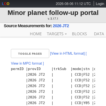
2026-08-06 11:12 UTC
Login
L
C
O
Minor planet follow-up portal
v. 3.17.1
Source Measurements for:
2026 JT2
HOME
TARGETS
BLOCKS
DATA
[View in HTML format]
[
TOGGLE PAGES
View in MPC format ]
permID |provID     |trkSub  |mode|stn |obsTi
       |2026 JT2   |        | CCD|F52 |2026-
       |2026 JT2   |        | CCD|F52 |2026-
       |2026 JT2   |        | CCD|F52 |2026-
       |2026 JT2   |        | CCD|F52 |2026-
       |2026 JT2   |        | CCD|F52 |2026-
       |2026 JT2   |        | CCD|Y05 |2026-