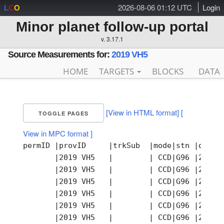
2026-08-06 01:12 UTC
Login
L
C
O
Minor planet follow-up portal
v. 3.17.1
Source Measurements for:
2019 VH5
HOME
TARGETS
BLOCKS
DATA
[View in HTML format]
[
TOGGLE PAGES
View in MPC format ]
permID |provID     |trkSub  |mode|stn |obsTi
       |2019 VH5   |        | CCD|G96 |2019-
       |2019 VH5   |        | CCD|G96 |2019-
       |2019 VH5   |        | CCD|G96 |2019-
       |2019 VH5   |        | CCD|G96 |2019-
       |2019 VH5   |        | CCD|G96 |2019-
       |2019 VH5   |        | CCD|G96 |2019-